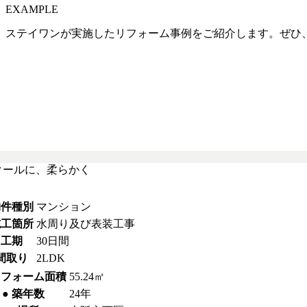
EXAMPLE
ステイワンが実施したリフォーム事例をご紹介します。ぜひ
クールに、柔らかく
物件種別
マンション
施工箇所
水周り及び表装工事
 工期
30日間
 間取り
2LDK
リフォーム面積
55.24㎡
● 築年数
24年