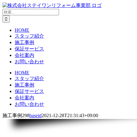
Skip
to
検
content
索
…
HOME
スタッフ紹介
施工事例
保証サービス
会社案内
お問い合わせ
HOME
スタッフ紹介
施工事例
保証サービス
会社案内
お問い合わせ
施工事例298
baseid
2021-12-28T21:31:43+09:00