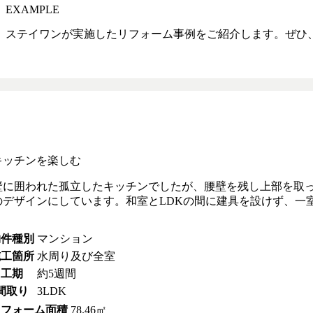
EXAMPLE
ステイワンが実施したリフォーム事例をご紹介します。ぜひ
キッチンを楽しむ
壁に囲われた孤立したキッチンでしたが、腰壁を残し上部を取っ
のデザインにしています。和室とLDKの間に建具を設けず、一
物件種別
マンション
施工箇所
水周り及び全室
 工期
約5週間
 間取り
3LDK
リフォーム面積
78.46㎡