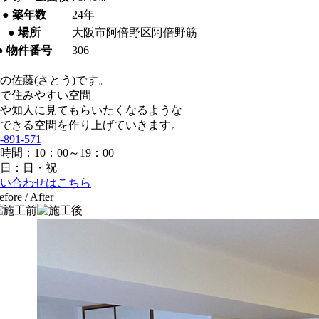
● 築年数
24年
● 場所
大阪市阿倍野区阿倍野筋
● 物件番号
306
の佐藤(さとう)です。
で住みやすい空間
や知人に見てもらいたくなるような
できる空間を作り上げていきます。
-891-571
時間：10：00～19：00
日：日・祝
い合わせはこちら
efore / After