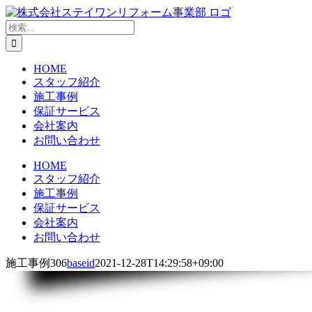
Skip
to
検
content
索
…
HOME
スタッフ紹介
施工事例
保証サービス
会社案内
お問い合わせ
HOME
スタッフ紹介
施工事例
保証サービス
会社案内
お問い合わせ
施工事例306
baseid
2021-12-28T14:29:58+09:00