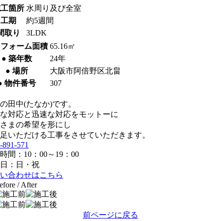
施工箇所
水周り及び全室
 工期
約5週間
 間取り
3LDK
リフォーム面積
65.16㎡
● 築年数
24年
● 場所
大阪市阿倍野区北畠
● 物件番号
307
の田中(たなか)です。
な対応と迅速な対応をモットーに
さまの希望を形にし
足いただける工事をさせていただきます。
-891-571
時間：10：00～19：00
日：日・祝
い合わせはこちら
efore / After
前ページに戻る