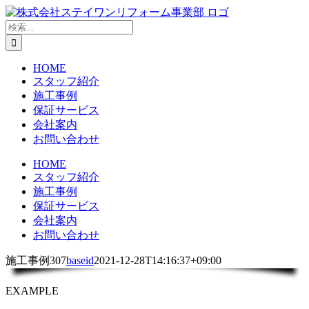
Skip
to
検
content
索
…
HOME
スタッフ紹介
施工事例
保証サービス
会社案内
お問い合わせ
HOME
スタッフ紹介
施工事例
保証サービス
会社案内
お問い合わせ
施工事例307
baseid
2021-12-28T14:16:37+09:00
EXAMPLE