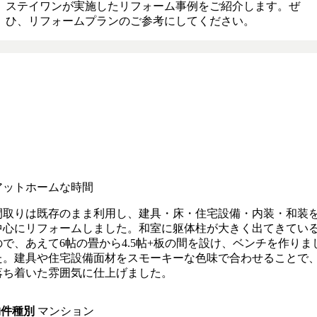
ステイワンが実施したリフォーム事例をご紹介します。ぜ
ひ、リフォームプランのご参考にしてください。
アットホームな時間
間取りは既存のまま利用し、建具・床・住宅設備・内装・和装
中心にリフォームしました。和室に躯体柱が大きく出てきてい
ので、あえて6帖の畳から4.5帖+板の間を設け、ベンチを作りま
た。建具や住宅設備面材をスモーキーな色味で合わせることで
落ち着いた雰囲気に仕上げました。
物件種別
マンション